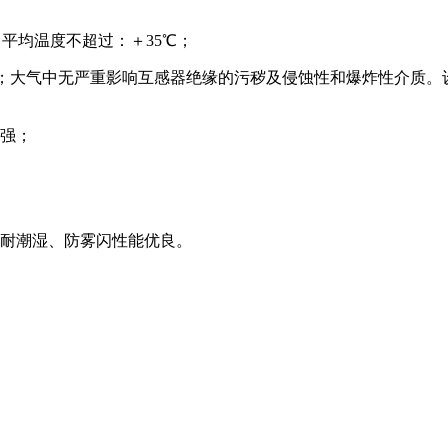
日平均温度不超过：＋
35
℃；
；大气中无严重影响互感器绝缘的污秽及侵蚀性和爆炸性介质。
力强；
，耐潮湿、防雾闪性能优良。