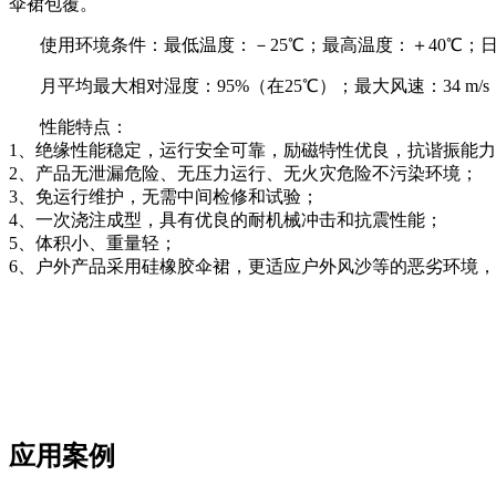
伞裙包覆。
使用环境条件：最低温度：－
25
℃；最高温度：＋
40
℃；
月平均最大相对湿度：
95%
（在
25
℃）；最大风速：
34 m/s
性能特点：
1、绝缘性能稳定，运行安全可靠，励磁特性优良，抗谐振能
2、产品无泄漏危险、无压力运行、无火灾危险不污染环境；
3、免运行维护，无需中间检修和试验；
4、一次浇注成型，具有优良的耐机械冲击和抗震性能；
5、体积小、重量轻；
6、户外产品采用硅橡胶伞裙，更适应户外风沙等的恶劣环境
应用案例